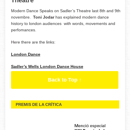
Theatre
Modern Dance Speaks on Sadler’s Theatre last 8th and 9th
novembre.
Toni Jodar
has explained modern dance
history to london audiences with words, movements and
perfomances.
Here there are the links:
London Dance
Sadler’s Wells London Dance House
Back to Top ↑
PREMIS DE LA CRÍTICA