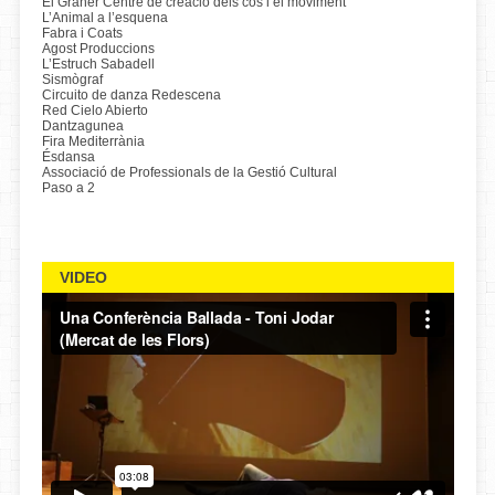
El Graner Centre de creació dels cos i el moviment
L’Animal a l’esquena
Fabra i Coats
Agost Produccions
L’Estruch Sabadell
Sismògraf
Circuito de danza Redescena
Red Cielo Abierto
Dantzagunea
Fira Mediterrània
Ésdansa
Associació de Professionals de la Gestió Cultural
Paso a 2
VIDEO