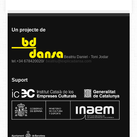
Un projecte de
Beatriu Daniel - Toni Jodar
tel.+34 678420020/
beatriu@explicadansa.com
Suport