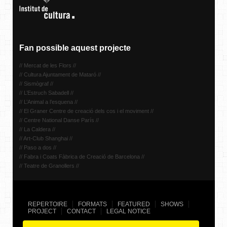
Fan possible aquest projecte
// Mercat de les Flors //
// Cultura Ajuntament de Mataró //
// Sismògraf //
// L’Estruch Sabadell //
// L’Animal a l’esquena //
// El Graner Centre de creació dels cos i el moviment //
// Centre National Danse París //
// La Caldera //
// Art-Club Shanghai //
// Paso a dos //
// Fabra i Coats Fàbrica de Creació de Barcelona //
// Teatre de Granollers //
REPERTOIRE
FORMATS
FEATURED
SHOWS
PROJECT
CONTACT
LEGAL NOTICE