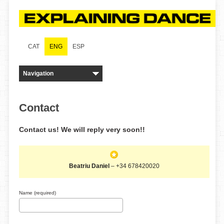
CAT
ENG
ESP
Contact
Contact us!
We will reply very soon!
!
Beatriu Daniel
– +34 678420020
Name (required)