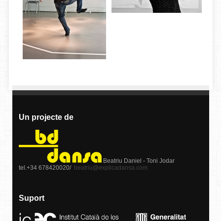
Un projecte de
Beatriu Daniel - Toni Jodar
tel.+34 678420020/
beatriu@explicadansa.com
Suport