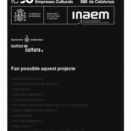
Fan possible aquest projecte
// Mercat de les Flors //
// Cultura Ajuntament de Mataró //
// Sismògraf //
// L’Estruch Sabadell //
// L’Animal a l’esquena //
// El Graner Centre de creació dels cos i el moviment //
// Centre National Danse París //
// La Caldera //
// Art-Club Shanghai //
// Paso a dos //